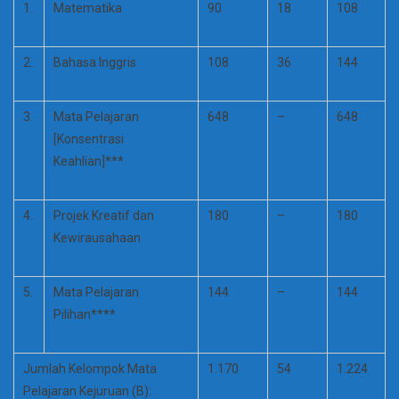
1.
Matematika
90
18
108
2.
Bahasa Inggris
108
36
144
3.
Mata Pelajaran
648
–
648
[Konsentrasi
Keahlian]***
4.
Projek Kreatif dan
180
–
180
Kewirausahaan
5.
Mata Pelajaran
144
–
144
Pilihan****
Jumlah Kelompok Mata
1.170
54
1.224
Pelajaran Kejuruan (B):