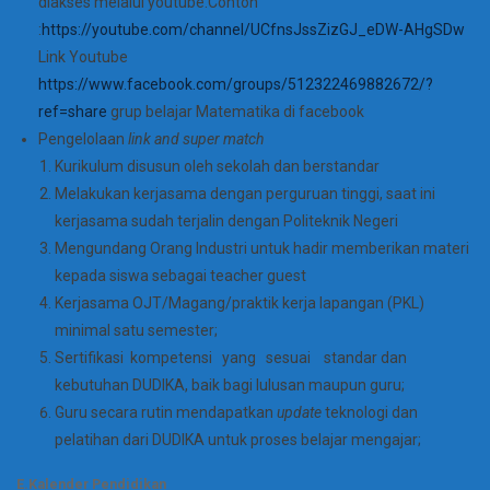
diakses melalui youtube.Contoh
:
https://youtube.com/channel/UCfnsJssZizGJ_eDW-AHgSDw
Link Youtube
https://www.facebook.com/groups/512322469882672/?
ref=share
grup belajar Matematika di facebook
Pengelolaan
link and super match
Kurikulum disusun oleh sekolah dan berstandar
Melakukan kerjasama dengan perguruan tinggi, saat ini
kerjasama sudah terjalin dengan Politeknik Negeri
Mengundang Orang Industri untuk hadir memberikan materi
kepada siswa sebagai teacher guest
Kerjasama OJT/Magang/praktik kerja lapangan (PKL)
minimal satu semester;
Sertifikasi kompetensi yang sesuai standar dan
kebutuhan DUDIKA, baik bagi lulusan maupun guru;
Guru secara rutin mendapatkan
update
teknologi dan
pelatihan dari DUDIKA untuk proses belajar mengajar;
E.Kalender Pendidikan