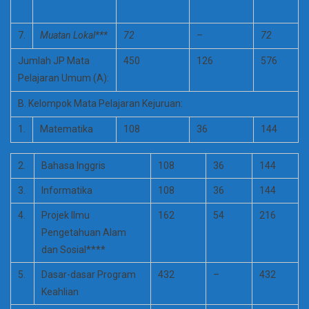
7.
Muatan Lokal***
72
–
72
Jumlah JP Mata
450
126
576
Pelajaran Umum (A):
B. Kelompok Mata Pelajaran Kejuruan:
1.
Matematika
108
36
144
2.
Bahasa Inggris
108
36
144
3.
Informatika
108
36
144
4.
Projek Ilmu
162
54
216
Pengetahuan Alam
dan Sosial****
5.
Dasar-dasar Program
432
–
432
Keahlian