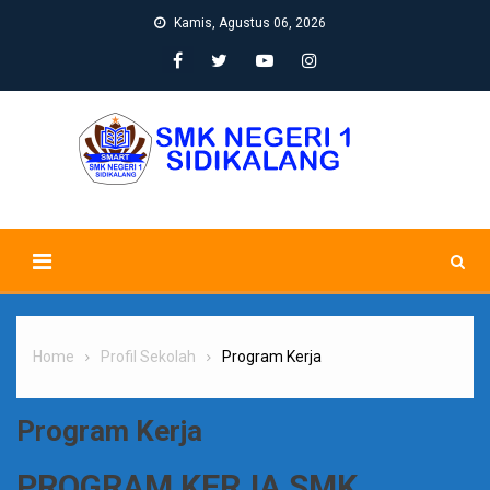
Skip
Kamis, Agustus 06, 2026
to
content
Home
Profil Sekolah
Program Kerja
Program Kerja
PROGRAM KERJA SMK