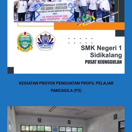
KEGIATAN PROYEK PENGUATAN PROFIL PELAJAR
PANCASILA (P5)