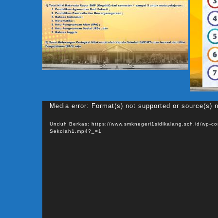
Pemu
Media error: Format(s) not supported or source(s) 
Vide
Unduh Berkas: https://www.smknegeri1sidikalang.sch.id/wp-c
Sekolah1.mp4?_=1