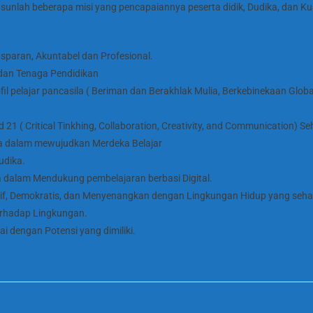
nlah beberapa misi yang pencapaiannya peserta didik, Dudika, dan Kual
paran, Akuntabel dan Profesional.
 dan Tenaga Pendidikan
il pelajar pancasila ( Beriman dan Berakhlak Mulia, Berkebinekaan Globa
21 ( Critical Tinkhing, Collaboration, Creativity, and Communication) S
a dalam mewujudkan Merdeka Belajar
udika.
 dalam Mendukung pembelajaran berbasi Digital.
sif, Demokratis, dan Menyenangkan dengan Lingkungan Hidup yang sehat
rhadap Lingkungan.
ai dengan Potensi yang dimiliki.