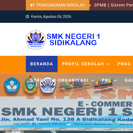
PENGUMUMAN SEKOLAH
SPMB ( Sistem Pe
Kamis, Agustus 06, 2026
BERANDA
PROFIL SEKOLAH
PROG 
STRUKTUR ORGANISASI
PKL
GA