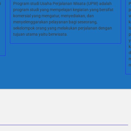
i
Program studi Usaha Perjalanan Wisata (UPW) adalah
P
program studi yang mempelajari kegiatan yang bersifat
p
komersial yang mengatur, menyediakan, dan
w
menyelenggarakan pelayanan bagi seseorang,
k
sekelompok orang yang melakukan perjalanan dengan
l
tujuan utama yaitu berwisata.
p
y
k
d
m
m