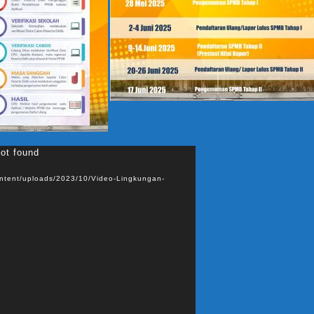
tar
not found
o
ontent/uploads/2023/10/Video-Lingkungan-