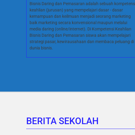
Bisnis Daring dan Pemasaran adalah sebuah kompetens
keahlian (jurusan) yang mempelajari dasar - dasar
kemampuan dan keilmuan menjadi seorang marketing
baik marketing secara konvensional maupun melalui
media daring (online/internet). Di Kompetensi Keahlian
Bisnis Daring dan Pemasaran siswa akan mempelajari
strategi pasar, kewirausahaan dan membaca peluang di
dunia bisnis.
BERITA SEKOLAH