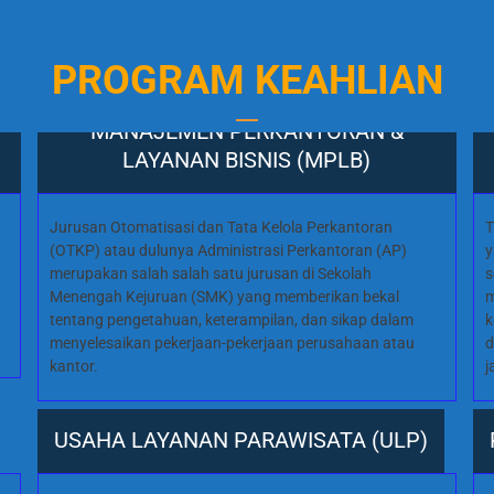
PROGRAM KEAHLIAN
MANAJEMEN PERKANTORAN &
LAYANAN BISNIS (MPLB)
Jurusan Otomatisasi dan Tata Kelola Perkantoran
T
(OTKP) atau dulunya Administrasi Perkantoran (AP)
y
merupakan salah salah satu jurusan di Sekolah
s
Menengah Kejuruan (SMK) yang memberikan bekal
m
tentang pengetahuan, keterampilan, dan sikap dalam
k
menyelesaikan pekerjaan-pekerjaan perusahaan atau
d
kantor.
j
USAHA LAYANAN PARAWISATA (ULP)