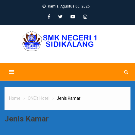
Skip
Kamis, Agustus 06, 2026
to
content
Home
ONE’s Hotel
Jenis Kamar
Jenis Kamar